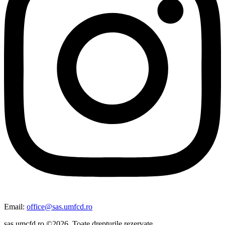
Email:
office@sas.umfcd.ro
sas.umcfd.ro ©2026. Toate drepturile rezervate.