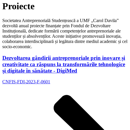
Proiecte
Societatea Antreprenorială Studențească a UMF „Carol Davila”
dezvoltă anual proiecte finanțate prin Fondul de Dezvoltare
Instituțională, dedicate formării competențelor antreprenoriale ale
studenților și absolvenților. Aceste inițiative promovează inovația,
colaborarea interdisciplinară și legătura dintre mediul academic și cel
socio-economic.
Dezvoltarea gândirii antreprenoriale prin inovare și
creativitate ca răspuns la transformările tehnologice
și digitale în sănătate - DigiMed
CNFIS-FDI-2023-F-0601