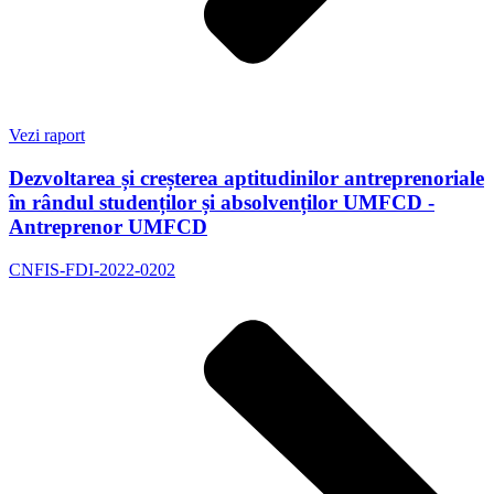
Vezi raport
Dezvoltarea și creșterea aptitudinilor antreprenoriale
în rândul studenților și absolvenților UMFCD -
Antreprenor UMFCD
CNFIS-FDI-2022-0202