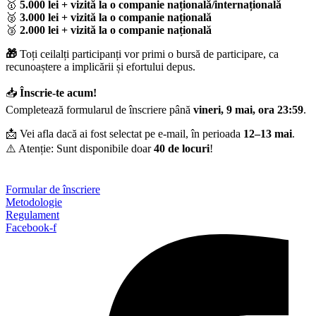
🥇
5.000 lei + vizită la o companie națională/internațională
🥈
3.000 lei + vizită la o companie națională
🥉
2.000 lei + vizită la o companie națională
🎁
Toți ceilalți participanți vor primi o bursă de participare, ca
recunoaștere a implicării și efortului depus.
📥
Înscrie-te acum!
Completează formularul de înscriere până
vineri, 9 mai, ora 23:59
.
📩 Vei afla dacă ai fost selectat pe e-mail, în perioada
12–13 mai
.
⚠️ Atenție: Sunt disponibile doar
40 de locuri
!
Formular de înscriere
Metodologie
Regulament
Facebook-f