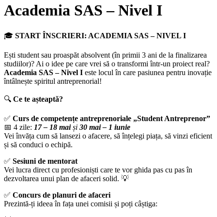
Academia SAS – Nivel I
🎓
START ÎNSCRIERI: ACADEMIA SAS – NIVEL I
Ești student sau proaspăt absolvent (în primii 3 ani de la finalizarea
studiilor)? Ai o idee pe care vrei să o transformi într-un proiect real?
Academia SAS – Nivel I
este locul în care pasiunea pentru inovație
întâlnește spiritul antreprenorial!
🔍
Ce te așteaptă?
✅
Curs de competențe antreprenoriale „Student Antreprenor”
📅 4 zile:
17 – 18 mai
și
30 mai – 1 iunie
Vei învăța cum să lansezi o afacere, să înțelegi piața, să vinzi eficient
și să conduci o echipă.
✅
Sesiuni de mentorat
Vei lucra direct cu profesioniști care te vor ghida pas cu pas în
dezvoltarea unui plan de afaceri solid. 💡
✅
Concurs de planuri de afaceri
Prezintă-ți ideea în fața unei comisii și poți câștiga: